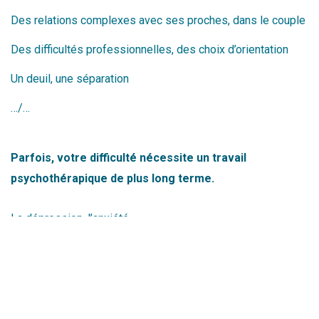
Des relations complexes avec ses proches, dans le couple
Des difficultés professionnelles, des choix d’orientation
Un deuil, une séparation
…/…
Parfois, votre difficulté nécessite un travail
psychothérapique de plus long terme.
La dépression, l’anxiété
L’épuisement professionnel, le burn out
Les comportements alimentaires, les conduites à risque
Les difficultés émotionnelles récurrentes